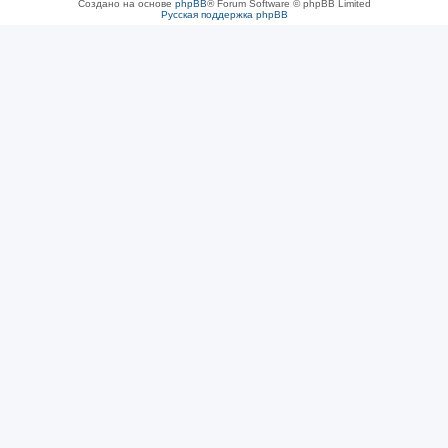
Создано на основе
phpBB
® Forum Software © phpBB Limited
Русская поддержка phpBB