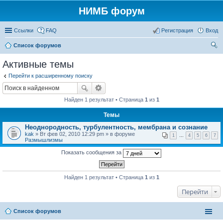
НИМБ форум
Ссылки
FAQ
Регистрация
Вход
Список форумов
ои
Активные темы
ск
Перейти к расширенному поиску
Найден 1 результат • Страница
1
из
1
Темы
Неоднородность, турбулентность, мембрана и сознание
kak
» Вт фев 02, 2010 12:29 pm » в форуме
1
…
4
5
6
7
Размышлизмы
Показать сообщения за
Найден 1 результат • Страница
1
из
1
Перейти
Список форумов