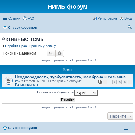
НИМБ форум
Ссылки
FAQ
Регистрация
Вход
Список форумов
ои
Активные темы
ск
Перейти к расширенному поиску
Найден 1 результат • Страница
1
из
1
Темы
Неоднородность, турбулентность, мембрана и сознание
kak
» Вт фев 02, 2010 12:29 pm » в форуме
1
…
4
5
6
7
Размышлизмы
Показать сообщения за
Найден 1 результат • Страница
1
из
1
Перейти
Список форумов