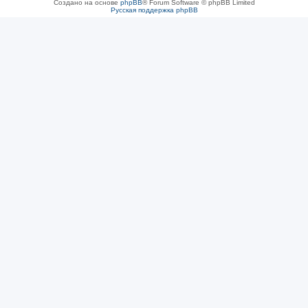
Создано на основе
phpBB
® Forum Software © phpBB Limited
Русская поддержка phpBB