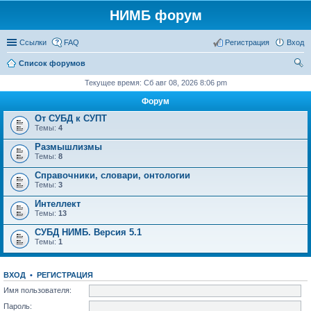
НИМБ форум
Ссылки
FAQ
Регистрация
Вход
Список форумов
ои
Текущее время: Сб авг 08, 2026 8:06 pm
ск
Форум
От СУБД к СУПТ
Темы:
4
Размышлизмы
Темы:
8
Справочники, словари, онтологии
Темы:
3
Интеллект
Темы:
13
СУБД НИМБ. Версия 5.1
Темы:
1
ВХОД
•
РЕГИСТРАЦИЯ
Имя пользователя:
Пароль: