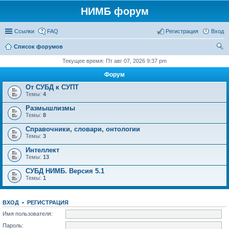
НИМБ форум
Ссылки
FAQ
Регистрация
Вход
Список форумов
ои
Текущее время: Пт авг 07, 2026 9:37 pm
ск
Форум
От СУБД к СУПТ
Темы:
4
Размышлизмы
Темы:
8
Справочники, словари, онтологии
Темы:
3
Интеллект
Темы:
13
СУБД НИМБ. Версия 5.1
Темы:
1
ВХОД
•
РЕГИСТРАЦИЯ
Имя пользователя:
Пароль: