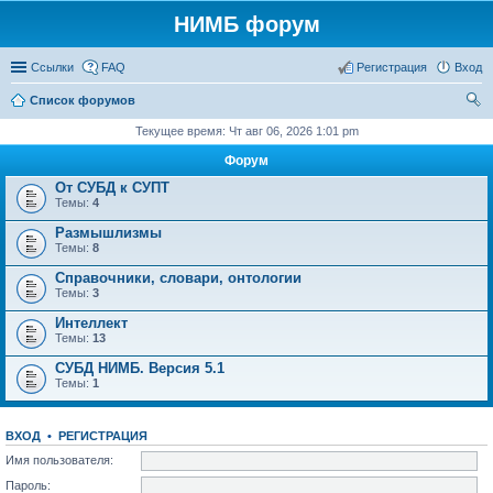
НИМБ форум
Ссылки
FAQ
Регистрация
Вход
Список форумов
ои
Текущее время: Чт авг 06, 2026 1:01 pm
ск
Форум
От СУБД к СУПТ
Темы:
4
Размышлизмы
Темы:
8
Справочники, словари, онтологии
Темы:
3
Интеллект
Темы:
13
СУБД НИМБ. Версия 5.1
Темы:
1
ВХОД
•
РЕГИСТРАЦИЯ
Имя пользователя:
Пароль: