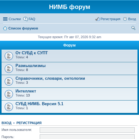
НИМБ форум
Ссылки
FAQ
Регистрация
Вход
Список форумов
ои
Текущее время: Пт авг 07, 2026 9:32 am
ск
Форум
От СУБД к СУПТ
Темы:
4
Размышлизмы
Темы:
8
Справочники, словари, онтологии
Темы:
3
Интеллект
Темы:
13
СУБД НИМБ. Версия 5.1
Темы:
1
ВХОД
•
РЕГИСТРАЦИЯ
Имя пользователя:
Пароль: