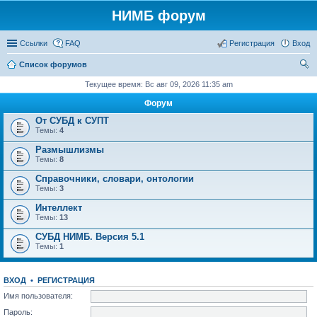
НИМБ форум
Ссылки
FAQ
Регистрация
Вход
Список форумов
ои
Текущее время: Вс авг 09, 2026 11:35 am
ск
Форум
От СУБД к СУПТ
Темы:
4
Размышлизмы
Темы:
8
Справочники, словари, онтологии
Темы:
3
Интеллект
Темы:
13
СУБД НИМБ. Версия 5.1
Темы:
1
ВХОД
•
РЕГИСТРАЦИЯ
Имя пользователя:
Пароль: