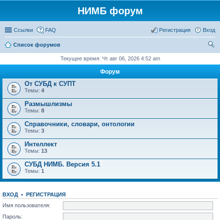
НИМБ форум
Ссылки
FAQ
Регистрация
Вход
Список форумов
ои
Текущее время: Чт авг 06, 2026 4:52 am
ск
Форум
От СУБД к СУПТ
Темы:
4
Размышлизмы
Темы:
8
Справочники, словари, онтологии
Темы:
3
Интеллект
Темы:
13
СУБД НИМБ. Версия 5.1
Темы:
1
ВХОД
•
РЕГИСТРАЦИЯ
Имя пользователя:
Пароль: