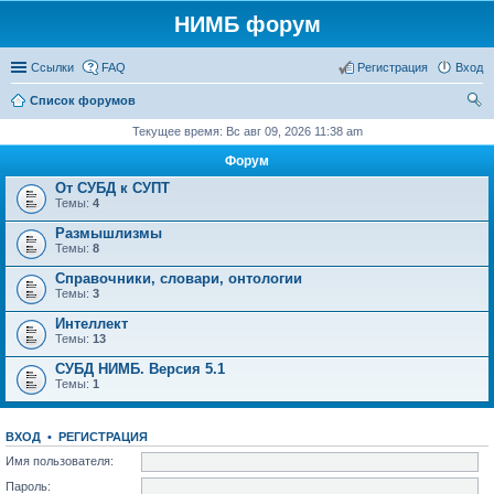
НИМБ форум
Ссылки
FAQ
Регистрация
Вход
Список форумов
ои
Текущее время: Вс авг 09, 2026 11:38 am
ск
Форум
От СУБД к СУПТ
Темы:
4
Размышлизмы
Темы:
8
Справочники, словари, онтологии
Темы:
3
Интеллект
Темы:
13
СУБД НИМБ. Версия 5.1
Темы:
1
ВХОД
•
РЕГИСТРАЦИЯ
Имя пользователя:
Пароль: