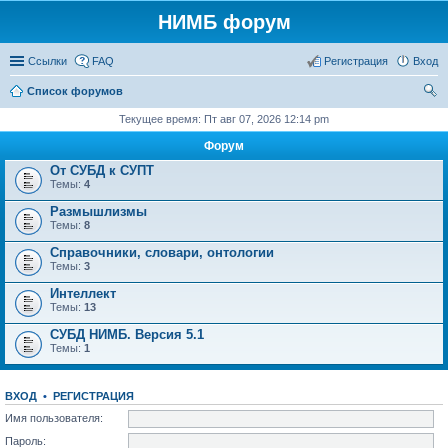
НИМБ форум
Ссылки
FAQ
Регистрация
Вход
Список форумов
ои
Текущее время: Пт авг 07, 2026 12:14 pm
ск
Форум
От СУБД к СУПТ
Темы:
4
Размышлизмы
Темы:
8
Справочники, словари, онтологии
Темы:
3
Интеллект
Темы:
13
СУБД НИМБ. Версия 5.1
Темы:
1
ВХОД
•
РЕГИСТРАЦИЯ
Имя пользователя:
Пароль: