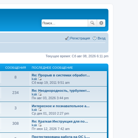
Регистрация
Вход
Текущее время: Сб авг 08, 2026 6:11 pm
СООБЩЕНИЯ
ПОСЛЕДНЕЕ СООБЩЕНИЕ
Re: Прорыв в системах обработ…
8
kak
П
Сб мар 19, 2011 9:51 am
е
р
Re: Неоднородность, турбулент…
234
е
kak
й
П
Пн авг 03, 2026 3:44 pm
т
е
и
р
Интересное и познавательное а…
3
к
е
kak
п
й
П
Ср дек 01, 2010 2:27 pm
о
т
е
с
и
р
Re: Краткая Инструкция для по…
л
308
к
е
kak
е
п
й
П
Пт июн 12, 2026 7:42 am
д
о
т
е
н
с
и
р
Протестирована работа на ОС L…
е
л