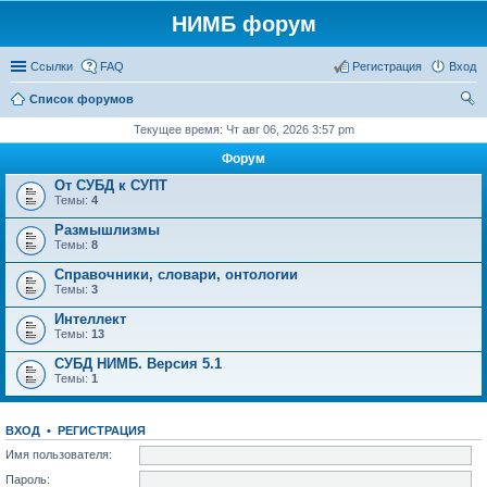
НИМБ форум
Ссылки
FAQ
Регистрация
Вход
Список форумов
ои
Текущее время: Чт авг 06, 2026 3:57 pm
ск
Форум
От СУБД к СУПТ
Темы:
4
Размышлизмы
Темы:
8
Справочники, словари, онтологии
Темы:
3
Интеллект
Темы:
13
СУБД НИМБ. Версия 5.1
Темы:
1
ВХОД
•
РЕГИСТРАЦИЯ
Имя пользователя:
Пароль: