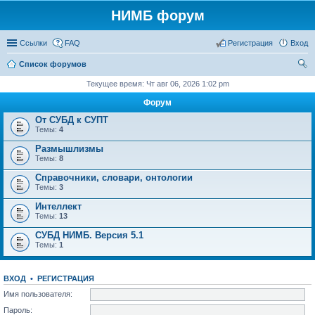
НИМБ форум
Ссылки
FAQ
Регистрация
Вход
Список форумов
ои
Текущее время: Чт авг 06, 2026 1:02 pm
ск
Форум
От СУБД к СУПТ
Темы:
4
Размышлизмы
Темы:
8
Справочники, словари, онтологии
Темы:
3
Интеллект
Темы:
13
СУБД НИМБ. Версия 5.1
Темы:
1
ВХОД
•
РЕГИСТРАЦИЯ
Имя пользователя:
Пароль: