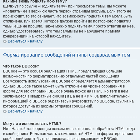
Как мне вновь поднять мою тему?
Щёлкнув по ссылке «Поднять тему» при просмотре темы, вы можете
«поднять» её в верхнюю часть первой страницы форума. Если этого не
происходит, то это означает, что возможность поднятия тем могла быть
отключена, или время, которое должно пройти до повторного поднятия
темы, ещё не прошло. Также можно поднять тему, просто ответив на неё,
однако удостоверьтесь, что тем самым вы не нарушаете правила
конференции, на которой находитесь.
Вернуться к началу
Форматирование сообщений и типы создаваемых тем
Что такое BBCode?
BBCode — это особая реализация HTML, предлагающая большие
возможности по форматированию отдельных частей сообщения.
Возможность использования BBCode определяется администратором,
однако BBCode также может быть отключён на уровне сообщения в
форме для его отправки. BBCode очень похож на HTML, но теги в нём
заключаются в квадратные скобки [ и ], а не в < и >. За дополнительной
информацией о BBCode обратитесь к руководству по BBCode, ссылка на
которое доступна из формы отправки сообщений.
Вернуться к началу
Могу ли я использовать HTML?
Нет. На этой конференции невозможны отправка и обработка HTML-кода
в сообщениях. Большая часть возможностей HTML по форматированию
сообщений может быть реализована с использованием BBCode.