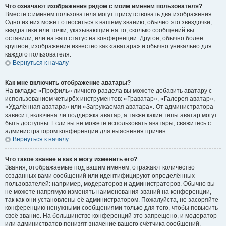
Что означают изображения рядом с моим именем пользователя?
Вместе с именем пользователя могут присутствовать два изображения.
Одно из них может относиться к вашему званию, обычно это звёздочки,
квадратики или точки, указывающие на то, сколько сообщений вы
оставили, или на ваш статус на конференции. Другое, обычно более
крупное, изображение известно как «аватара» и обычно уникально для
каждого пользователя.
Вернуться к началу
Как мне включить отображение аватары?
На вкладке «Профиль» личного раздела вы можете добавить аватару с
использованием четырёх инструментов: «Граватар», «Галерея аватар»,
«Удалённая аватара» или «Загружаемая аватара». От администратора
зависит, включена ли поддержка аватар, а также какие типы аватар могут
быть доступны. Если вы не можете использовать аватары, свяжитесь с
администратором конференции для выяснения причин.
Вернуться к началу
Что такое звание и как я могу изменить его?
Звания, отображаемые под вашим именем, отражают количество
созданных вами сообщений или идентифицируют определённых
пользователей: например, модераторов и администраторов. Обычно вы
не можете напрямую изменять наименования званий на конференции,
так как они установлены её администратором. Пожалуйста, не засоряйте
конференцию ненужными сообщениями только для того, чтобы повысить
своё звание. На большинстве конференций это запрещено, и модератор
или администратор понизят значение вашего счётчика сообщений.