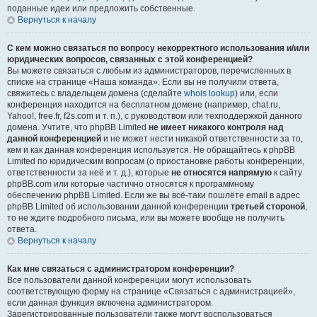
поданные идеи или предложить собственные.
Вернуться к началу
С кем можно связаться по вопросу некорректного использования и/или
юридических вопросов, связанных с этой конференцией?
Вы можете связаться с любым из администраторов, перечисленных в
списке на странице «Наша команда». Если вы не получили ответа,
свяжитесь с владельцем домена (сделайте
whois lookup
) или, если
конференция находится на бесплатном домене (например, chat.ru,
Yahoo!, free.fr, f2s.com и т. п.), с руководством или техподдержкой данного
домена. Учтите, что phpBB Limited
не имеет никакого контроля над
данной конференцией
и не может нести никакой ответственности за то,
кем и как данная конференция используется. Не обращайтесь к phpBB
Limited по юридическим вопросам (о приостановке работы конференции,
ответственности за неё и т. д.), которые
не относятся напрямую
к сайту
phpBB.com или которые частично относятся к программному
обеспечению phpBB Limited. Если же вы всё-таки пошлёте email в адрес
phpBB Limited об использовании данной конференции
третьей стороной
,
то не ждите подробного письма, или вы можете вообще не получить
ответа.
Вернуться к началу
Как мне связаться с администратором конференции?
Все пользователи данной конференции могут использовать
соответствующую форму на странице «Связаться с администрацией»,
если данная функция включена администратором.
Зарегистрированные пользователи также могут воспользоваться