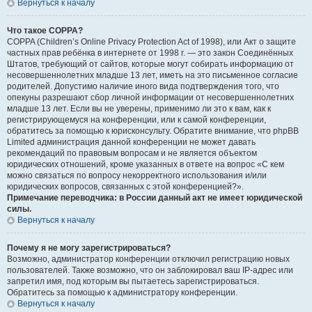
Вернуться к началу
Что такое COPPA?
COPPA (Children’s Online Privacy Protection Act of 1998), или Акт о защите
частных прав ребёнка в интернете от 1998 г. — это закон Соединённых
Штатов, требующий от сайтов, которые могут собирать информацию от
несовершеннолетних младше 13 лет, иметь на это письменное согласие
родителей. Допустимо наличие иного вида подтверждения того, что
опекуны разрешают сбор личной информации от несовершеннолетних
младше 13 лет. Если вы не уверены, применимо ли это к вам, как к
регистрирующемуся на конференции, или к самой конференции,
обратитесь за помощью к юрисконсульту. Обратите внимание, что phpBB
Limited администрация данной конференции не может давать
рекомендаций по правовым вопросам и не является объектом
юридических отношений, кроме указанных в ответе на вопрос «С кем
можно связаться по вопросу некорректного использования и/или
юридических вопросов, связанных с этой конференцией?».
Примечание переводчика: в России данный акт не имеет юридической
силы.
Вернуться к началу
Почему я не могу зарегистрироваться?
Возможно, администратор конференции отключил регистрацию новых
пользователей. Также возможно, что он заблокировал ваш IP-адрес или
запретил имя, под которым вы пытаетесь зарегистрироваться.
Обратитесь за помощью к администратору конференции.
Вернуться к началу