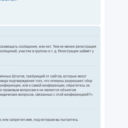
 размещать сообщения, или нет. Тем не менее регистрация
щений, участие в группах и т. д. Регистрация займёт у
единённых Штатов, требующий от сайтов, которые могут
 вида подтверждения того, что опекуны разрешают сбор
конференции, или к самой конференции, обратитесь за
по правовым вопросам и не является объектом
ридических вопросов, связанных с этой конференцией?».
с или запретил имя, под которым вы пытаетесь