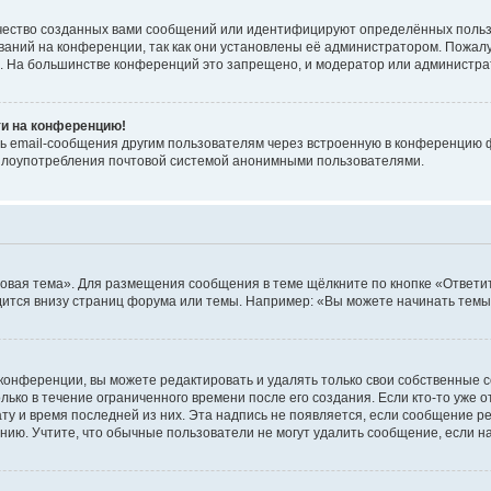
чество созданных вами сообщений или идентифицируют определённых польз
аний на конференции, так как они установлены её администратором. Пожал
е. На большинстве конференций это запрещено, и модератор или администра
ти на конференцию!
ь email-сообщения другим пользователям через встроенную в конференцию ф
ь злоупотребления почтовой системой анонимными пользователями.
овая тема». Для размещения сообщения в теме щёлкните по кнопке «Ответит
ится внизу страниц форума или темы. Например: «Вы можете начинать темы»
конференции, вы можете редактировать и удалять только свои собственные 
ько в течение ограниченного времени после его создания. Если кто-то уже 
дату и время последней из них. Эта надпись не появляется, если сообщение 
ию. Учтите, что обычные пользователи не могут удалить сообщение, если на 