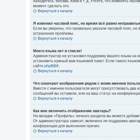
находитесь: Москва, Киев и т. д. Учтите, что изменять час
момент сделать это.
Вернуться к началу
Я изменил часовой пояс, но время всё равно неправильн
Если вы уверены, что правильно указали часовой пояс, н
устранения проблемы.
Вернуться к началу
Моего языка нет в списке!
Администратор не установил поддержку вашего языка на к
установить нужный вам языковой пакет. Если такого языко
сайте
phpBB
®.
Вернуться к началу
Что означают изображения рядом с моим именем польз
Вместе с именем пользователя могут присутствовать два и
сообщений вы оставили, или на ваш статус на конференции
Вернуться к началу
Как мне включить отображение аватары?
На вкладке «Профиль» личного раздела вы можете добавит
От администратора зависит, включена ли поддержка аватар
конференции для выяснения причин.
Вернуться к началу