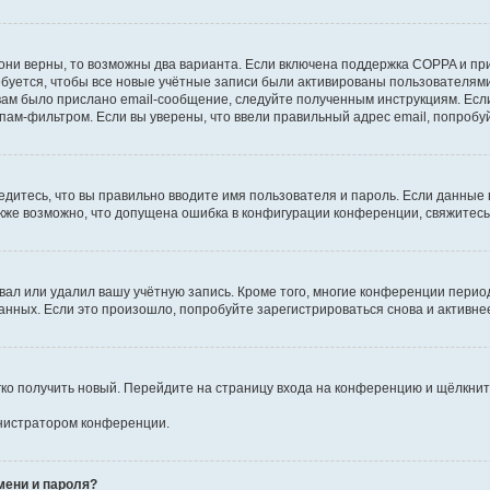
они верны, то возможны два варианта. Если включена поддержка COPPA и при 
уется, чтобы все новые учётные записи были активированы пользователями
ам было прислано email-сообщение, следуйте полученным инструкциям. Если
пам-фильтром. Если вы уверены, что ввели правильный адрес email, попробу
едитесь, что вы правильно вводите имя пользователя и пароль. Если данные
Также возможно, что допущена ошибка в конфигурации конференции, свяжитес
вал или удалил вашу учётную запись. Кроме того, многие конференции перио
ных. Если это произошло, попробуйте зарегистрироваться снова и активнее 
егко получить новый. Перейдите на страницу входа на конференцию и щёлкни
инистратором конференции.
мени и пароля?