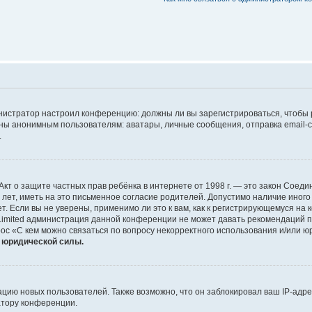
дминистратор настроил конференцию: должны ли вы зарегистрироваться, чтобы
 анонимным пользователям: аватары, личные сообщения, отправка email-сооб
.
 или Акт о защите частных прав ребёнка в интернете от 1998 г. — это закон Со
т, иметь на это письменное согласие родителей. Допустимо наличие иного
 Если вы не уверены, применимо ли это к вам, как к регистрирующемуся на 
Limited администрация данной конференции не может давать рекомендаций 
ос «С кем можно связаться по вопросу некорректного использования и/или ю
т юридической силы.
ию новых пользователей. Также возможно, что он заблокировал ваш IP-адре
атору конференции.