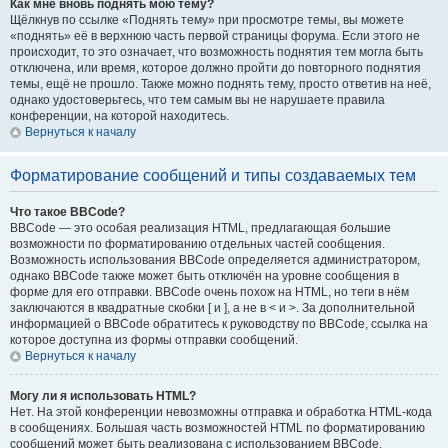
Как мне вновь поднять мою тему?
Щёлкнув по ссылке «Поднять тему» при просмотре темы, вы можете
«поднять» её в верхнюю часть первой страницы форума. Если этого не
происходит, то это означает, что возможность поднятия тем могла быть
отключена, или время, которое должно пройти до повторного поднятия
темы, ещё не прошло. Также можно поднять тему, просто ответив на неё,
однако удостоверьтесь, что тем самым вы не нарушаете правила
конференции, на которой находитесь.
Вернуться к началу
Форматирование сообщений и типы создаваемых тем
Что такое BBCode?
BBCode — это особая реализация HTML, предлагающая большие
возможности по форматированию отдельных частей сообщения.
Возможность использования BBCode определяется администратором,
однако BBCode также может быть отключён на уровне сообщения в
форме для его отправки. BBCode очень похож на HTML, но теги в нём
заключаются в квадратные скобки [ и ], а не в < и >. За дополнительной
информацией о BBCode обратитесь к руководству по BBCode, ссылка на
которое доступна из формы отправки сообщений.
Вернуться к началу
Могу ли я использовать HTML?
Нет. На этой конференции невозможны отправка и обработка HTML-кода
в сообщениях. Большая часть возможностей HTML по форматированию
сообщений может быть реализована с использованием BBCode.