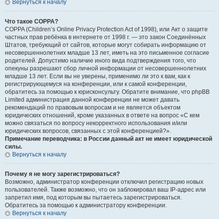
Вернуться к началу
Что такое COPPA?
COPPA (Children’s Online Privacy Protection Act of 1998), или Акт о защите
частных прав ребёнка в интернете от 1998 г. — это закон Соединённых
Штатов, требующий от сайтов, которые могут собирать информацию от
несовершеннолетних младше 13 лет, иметь на это письменное согласие
родителей. Допустимо наличие иного вида подтверждения того, что
опекуны разрешают сбор личной информации от несовершеннолетних
младше 13 лет. Если вы не уверены, применимо ли это к вам, как к
регистрирующемуся на конференции, или к самой конференции,
обратитесь за помощью к юрисконсульту. Обратите внимание, что phpBB
Limited администрация данной конференции не может давать
рекомендаций по правовым вопросам и не является объектом
юридических отношений, кроме указанных в ответе на вопрос «С кем
можно связаться по вопросу некорректного использования и/или
юридических вопросов, связанных с этой конференцией?».
Примечание переводчика: в России данный акт не имеет юридической
силы.
Вернуться к началу
Почему я не могу зарегистрироваться?
Возможно, администратор конференции отключил регистрацию новых
пользователей. Также возможно, что он заблокировал ваш IP-адрес или
запретил имя, под которым вы пытаетесь зарегистрироваться.
Обратитесь за помощью к администратору конференции.
Вернуться к началу