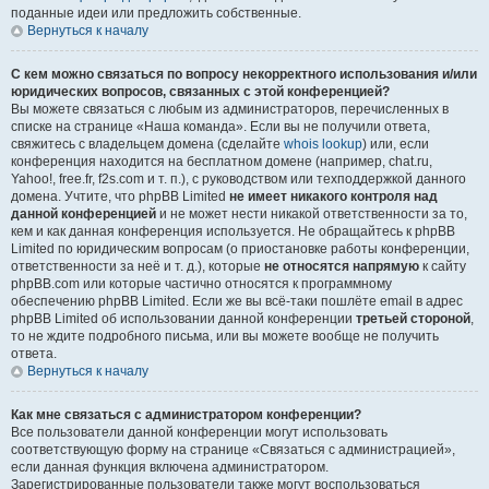
поданные идеи или предложить собственные.
Вернуться к началу
С кем можно связаться по вопросу некорректного использования и/или
юридических вопросов, связанных с этой конференцией?
Вы можете связаться с любым из администраторов, перечисленных в
списке на странице «Наша команда». Если вы не получили ответа,
свяжитесь с владельцем домена (сделайте
whois lookup
) или, если
конференция находится на бесплатном домене (например, chat.ru,
Yahoo!, free.fr, f2s.com и т. п.), с руководством или техподдержкой данного
домена. Учтите, что phpBB Limited
не имеет никакого контроля над
данной конференцией
и не может нести никакой ответственности за то,
кем и как данная конференция используется. Не обращайтесь к phpBB
Limited по юридическим вопросам (о приостановке работы конференции,
ответственности за неё и т. д.), которые
не относятся напрямую
к сайту
phpBB.com или которые частично относятся к программному
обеспечению phpBB Limited. Если же вы всё-таки пошлёте email в адрес
phpBB Limited об использовании данной конференции
третьей стороной
,
то не ждите подробного письма, или вы можете вообще не получить
ответа.
Вернуться к началу
Как мне связаться с администратором конференции?
Все пользователи данной конференции могут использовать
соответствующую форму на странице «Связаться с администрацией»,
если данная функция включена администратором.
Зарегистрированные пользователи также могут воспользоваться