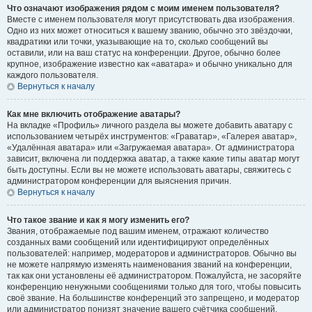
Что означают изображения рядом с моим именем пользователя?
Вместе с именем пользователя могут присутствовать два изображения.
Одно из них может относиться к вашему званию, обычно это звёздочки,
квадратики или точки, указывающие на то, сколько сообщений вы
оставили, или на ваш статус на конференции. Другое, обычно более
крупное, изображение известно как «аватара» и обычно уникально для
каждого пользователя.
Вернуться к началу
Как мне включить отображение аватары?
На вкладке «Профиль» личного раздела вы можете добавить аватару с
использованием четырёх инструментов: «Граватар», «Галерея аватар»,
«Удалённая аватара» или «Загружаемая аватара». От администратора
зависит, включена ли поддержка аватар, а также какие типы аватар могут
быть доступны. Если вы не можете использовать аватары, свяжитесь с
администратором конференции для выяснения причин.
Вернуться к началу
Что такое звание и как я могу изменить его?
Звания, отображаемые под вашим именем, отражают количество
созданных вами сообщений или идентифицируют определённых
пользователей: например, модераторов и администраторов. Обычно вы
не можете напрямую изменять наименования званий на конференции,
так как они установлены её администратором. Пожалуйста, не засоряйте
конференцию ненужными сообщениями только для того, чтобы повысить
своё звание. На большинстве конференций это запрещено, и модератор
или администратор понизят значение вашего счётчика сообщений.