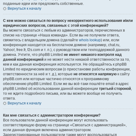
поданные идеи или предложить собственные.
Вернуться к началу
С кем можно связаться по вопросу некорректного использования и/или
юридических вопросов, связанных с этой конференцией?
Вы можете связаться с любым из администраторов, перечисленных в
списке на странице «Наша команда». Если вы не получили ответа,
свяжитесь с владельцем домена (сделайте
whois lookup
) или, если
конференция находится на бесплатном домене (например, chat.ru,
Yahoo!, free.fr, f2s.com и т. п.), с руководством или техподдержкой данного
домена. Учтите, что phpBB Limited
не имеет никакого контроля над
данной конференцией
и не может нести никакой ответственности за то,
кем и как данная конференция используется. Не обращайтесь к phpBB
Limited по юридическим вопросам (о приостановке работы конференции,
ответственности за неё и т. д.), которые
не относятся напрямую
к сайту
phpBB.com или которые частично относятся к программному
обеспечению phpBB Limited. Если же вы всё-таки пошлёте email в адрес
phpBB Limited об использовании данной конференции
третьей стороной
,
то не ждите подробного письма, или вы можете вообще не получить
ответа.
Вернуться к началу
Как мне связаться с администратором конференции?
Все пользователи данной конференции могут использовать
соответствующую форму на странице «Связаться с администрацией»,
если данная функция включена администратором.
Зарегистрированные пользователи также могут воспользоваться