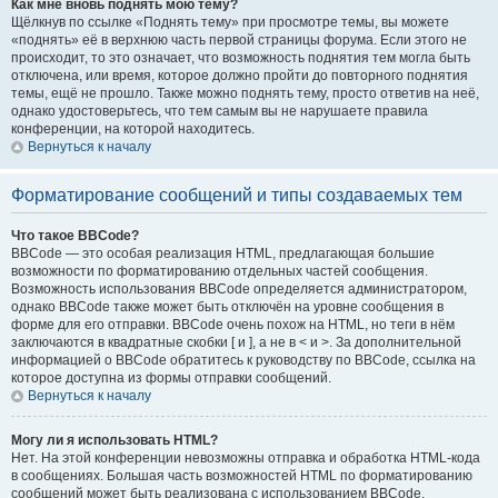
Как мне вновь поднять мою тему?
Щёлкнув по ссылке «Поднять тему» при просмотре темы, вы можете
«поднять» её в верхнюю часть первой страницы форума. Если этого не
происходит, то это означает, что возможность поднятия тем могла быть
отключена, или время, которое должно пройти до повторного поднятия
темы, ещё не прошло. Также можно поднять тему, просто ответив на неё,
однако удостоверьтесь, что тем самым вы не нарушаете правила
конференции, на которой находитесь.
Вернуться к началу
Форматирование сообщений и типы создаваемых тем
Что такое BBCode?
BBCode — это особая реализация HTML, предлагающая большие
возможности по форматированию отдельных частей сообщения.
Возможность использования BBCode определяется администратором,
однако BBCode также может быть отключён на уровне сообщения в
форме для его отправки. BBCode очень похож на HTML, но теги в нём
заключаются в квадратные скобки [ и ], а не в < и >. За дополнительной
информацией о BBCode обратитесь к руководству по BBCode, ссылка на
которое доступна из формы отправки сообщений.
Вернуться к началу
Могу ли я использовать HTML?
Нет. На этой конференции невозможны отправка и обработка HTML-кода
в сообщениях. Большая часть возможностей HTML по форматированию
сообщений может быть реализована с использованием BBCode.