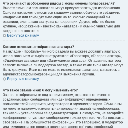
Что означают изображения рядом с моим именем пользователя?
Вместе с именем пользователя могут присутствовать два изображения.
Одно из них может относиться к вашему званию, обычно это звёздочки,
квадратики или точки, указывающие на то, сколько сообщений вы
оставили, или на ваш статус на конференции. Другое, обычно более
крупное, изображение известно как «аватара» и обычно уникально для
каждого пользователя.
Вернуться к началу
Как мне включить отображение аватары?
На вкладке «Профиль» личного раздела вы можете добавить аватару с
использованием четырёх инструментов: «Граватар», «Галерея аватар»,
«Удалённая аватара» или «Загружаемая аватара». От администратора
зависит, включена ли поддержка аватар, а также какие типы аватар могут
быть доступны. Если вы не можете использовать аватары, свяжитесь с
администратором конференции для выяснения причин.
Вернуться к началу
Что такое звание и как я могу изменить его?
Звания, отображаемые под вашим именем, отражают количество
созданных вами сообщений или идентифицируют определённых
пользователей: например, модераторов и администраторов. Обычно вы
не можете напрямую изменять наименования званий на конференции,
так как они установлены её администратором. Пожалуйста, не засоряйте
конференцию ненужными сообщениями только для того, чтобы повысить
своё звание. На большинстве конференций это запрещено, и модератор
или администратор понизят значение вашего счётчика сообщений.