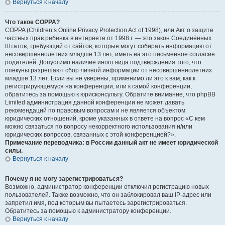
Вернуться к началу
Что такое COPPA?
COPPA (Children’s Online Privacy Protection Act of 1998), или Акт о защите
частных прав ребёнка в интернете от 1998 г. — это закон Соединённых
Штатов, требующий от сайтов, которые могут собирать информацию от
несовершеннолетних младше 13 лет, иметь на это письменное согласие
родителей. Допустимо наличие иного вида подтверждения того, что
опекуны разрешают сбор личной информации от несовершеннолетних
младше 13 лет. Если вы не уверены, применимо ли это к вам, как к
регистрирующемуся на конференции, или к самой конференции,
обратитесь за помощью к юрисконсульту. Обратите внимание, что phpBB
Limited администрация данной конференции не может давать
рекомендаций по правовым вопросам и не является объектом
юридических отношений, кроме указанных в ответе на вопрос «С кем
можно связаться по вопросу некорректного использования и/или
юридических вопросов, связанных с этой конференцией?».
Примечание переводчика: в России данный акт не имеет юридической
силы.
Вернуться к началу
Почему я не могу зарегистрироваться?
Возможно, администратор конференции отключил регистрацию новых
пользователей. Также возможно, что он заблокировал ваш IP-адрес или
запретил имя, под которым вы пытаетесь зарегистрироваться.
Обратитесь за помощью к администратору конференции.
Вернуться к началу