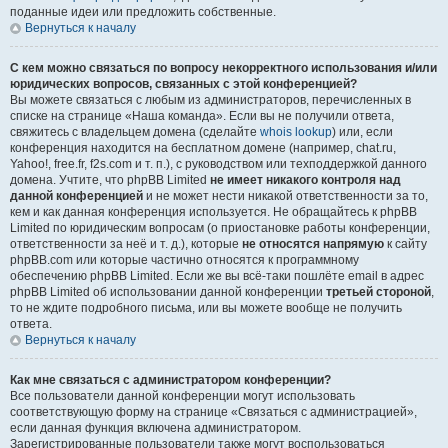
поданные идеи или предложить собственные.
Вернуться к началу
С кем можно связаться по вопросу некорректного использования и/или
юридических вопросов, связанных с этой конференцией?
Вы можете связаться с любым из администраторов, перечисленных в
списке на странице «Наша команда». Если вы не получили ответа,
свяжитесь с владельцем домена (сделайте
whois lookup
) или, если
конференция находится на бесплатном домене (например, chat.ru,
Yahoo!, free.fr, f2s.com и т. п.), с руководством или техподдержкой данного
домена. Учтите, что phpBB Limited
не имеет никакого контроля над
данной конференцией
и не может нести никакой ответственности за то,
кем и как данная конференция используется. Не обращайтесь к phpBB
Limited по юридическим вопросам (о приостановке работы конференции,
ответственности за неё и т. д.), которые
не относятся напрямую
к сайту
phpBB.com или которые частично относятся к программному
обеспечению phpBB Limited. Если же вы всё-таки пошлёте email в адрес
phpBB Limited об использовании данной конференции
третьей стороной
,
то не ждите подробного письма, или вы можете вообще не получить
ответа.
Вернуться к началу
Как мне связаться с администратором конференции?
Все пользователи данной конференции могут использовать
соответствующую форму на странице «Связаться с администрацией»,
если данная функция включена администратором.
Зарегистрированные пользователи также могут воспользоваться