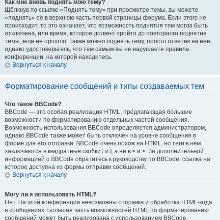
Как мне вновь поднять мою тему?
Щёлкнув по ссылке «Поднять тему» при просмотре темы, вы можете
«поднять» её в верхнюю часть первой страницы форума. Если этого не
происходит, то это означает, что возможность поднятия тем могла быть
отключена, или время, которое должно пройти до повторного поднятия
темы, ещё не прошло. Также можно поднять тему, просто ответив на неё,
однако удостоверьтесь, что тем самым вы не нарушаете правила
конференции, на которой находитесь.
Вернуться к началу
Форматирование сообщений и типы создаваемых тем
Что такое BBCode?
BBCode — это особая реализация HTML, предлагающая большие
возможности по форматированию отдельных частей сообщения.
Возможность использования BBCode определяется администратором,
однако BBCode также может быть отключён на уровне сообщения в
форме для его отправки. BBCode очень похож на HTML, но теги в нём
заключаются в квадратные скобки [ и ], а не в < и >. За дополнительной
информацией о BBCode обратитесь к руководству по BBCode, ссылка на
которое доступна из формы отправки сообщений.
Вернуться к началу
Могу ли я использовать HTML?
Нет. На этой конференции невозможны отправка и обработка HTML-кода
в сообщениях. Большая часть возможностей HTML по форматированию
сообщений может быть реализована с использованием BBCode.