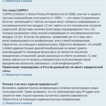
Вернуться к началу
Что такое COPPA?
COPPA (Children’s Online Privacy Protection Act of 1998), или Акт о защите
частных прав ребёнка в интернете от 1998 г. — это закон Соединённых
Штатов, требующий от сайтов, которые могут собирать информацию от
несовершеннолетних младше 13 лет, иметь на это письменное согласие
родителей. Допустимо наличие иного вида подтверждения того, что
опекуны разрешают сбор личной информации от несовершеннолетних
младше 13 лет. Если вы не уверены, применимо ли это к вам, как к
регистрирующемуся на конференции, или к самой конференции,
обратитесь за помощью к юрисконсульту. Обратите внимание, что phpBB
Limited администрация данной конференции не может давать
рекомендаций по правовым вопросам и не является объектом
юридических отношений, кроме указанных в ответе на вопрос «С кем
можно связаться по вопросу некорректного использования и/или
юридических вопросов, связанных с этой конференцией?».
Примечание переводчика: в России данный акт не имеет юридической
силы.
Вернуться к началу
Почему я не могу зарегистрироваться?
Возможно, администратор конференции отключил регистрацию новых
пользователей. Также возможно, что он заблокировал ваш IP-адрес или
запретил имя, под которым вы пытаетесь зарегистрироваться.
Обратитесь за помощью к администратору конференции.
Вернуться к началу