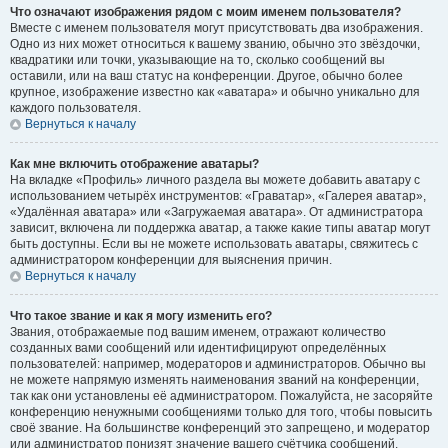
Что означают изображения рядом с моим именем пользователя?
Вместе с именем пользователя могут присутствовать два изображения.
Одно из них может относиться к вашему званию, обычно это звёздочки,
квадратики или точки, указывающие на то, сколько сообщений вы
оставили, или на ваш статус на конференции. Другое, обычно более
крупное, изображение известно как «аватара» и обычно уникально для
каждого пользователя.
Вернуться к началу
Как мне включить отображение аватары?
На вкладке «Профиль» личного раздела вы можете добавить аватару с
использованием четырёх инструментов: «Граватар», «Галерея аватар»,
«Удалённая аватара» или «Загружаемая аватара». От администратора
зависит, включена ли поддержка аватар, а также какие типы аватар могут
быть доступны. Если вы не можете использовать аватары, свяжитесь с
администратором конференции для выяснения причин.
Вернуться к началу
Что такое звание и как я могу изменить его?
Звания, отображаемые под вашим именем, отражают количество
созданных вами сообщений или идентифицируют определённых
пользователей: например, модераторов и администраторов. Обычно вы
не можете напрямую изменять наименования званий на конференции,
так как они установлены её администратором. Пожалуйста, не засоряйте
конференцию ненужными сообщениями только для того, чтобы повысить
своё звание. На большинстве конференций это запрещено, и модератор
или администратор понизят значение вашего счётчика сообщений.