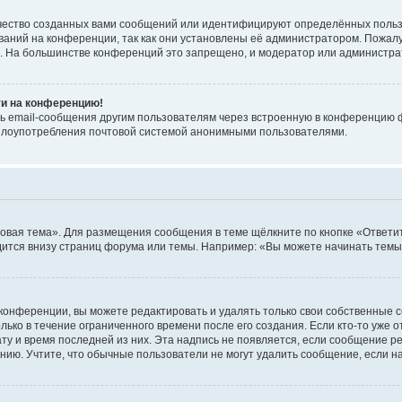
чество созданных вами сообщений или идентифицируют определённых польз
аний на конференции, так как они установлены её администратором. Пожал
е. На большинстве конференций это запрещено, и модератор или администра
ти на конференцию!
ь email-сообщения другим пользователям через встроенную в конференцию ф
ь злоупотребления почтовой системой анонимными пользователями.
овая тема». Для размещения сообщения в теме щёлкните по кнопке «Ответит
ится внизу страниц форума или темы. Например: «Вы можете начинать темы»
конференции, вы можете редактировать и удалять только свои собственные 
ько в течение ограниченного времени после его создания. Если кто-то уже 
дату и время последней из них. Эта надпись не появляется, если сообщение 
ию. Учтите, что обычные пользователи не могут удалить сообщение, если на 