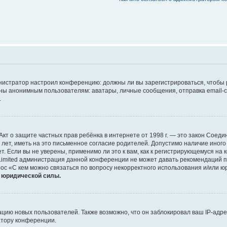
дминистратор настроил конференцию: должны ли вы зарегистрироваться, чтобы
 анонимным пользователям: аватары, личные сообщения, отправка email-сооб
.
 или Акт о защите частных прав ребёнка в интернете от 1998 г. — это закон Со
т, иметь на это письменное согласие родителей. Допустимо наличие иного
 Если вы не уверены, применимо ли это к вам, как к регистрирующемуся на 
Limited администрация данной конференции не может давать рекомендаций 
ос «С кем можно связаться по вопросу некорректного использования и/или ю
т юридической силы.
ию новых пользователей. Также возможно, что он заблокировал ваш IP-адре
атору конференции.