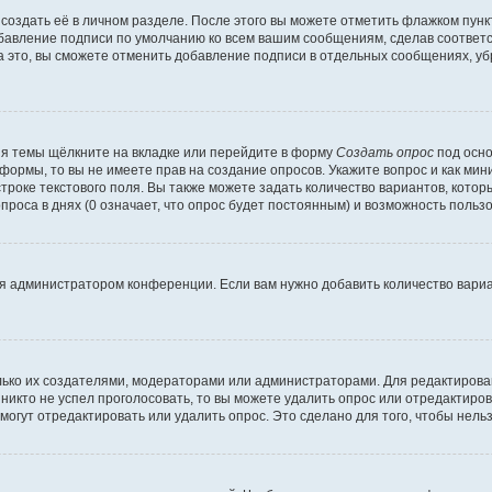
создать её в личном разделе. После этого вы можете отметить флажком пун
обавление подписи по умолчанию ко всем вашим сообщениям, сделав соотве
а это, вы сможете отменить добавление подписи в отдельных сообщениях, у
я темы щёлкните на вкладке или перейдите в форму
Создать опрос
под осно
 формы, то вы не имеете прав на создание опросов. Укажите вопрос и как ми
троке текстового поля. Вы также можете задать количество вариантов, котор
оса в днях (0 означает, что опрос будет постоянным) и возможность пользо
я администратором конференции. Если вам нужно добавить количество вари
только их создателями, модераторами или администраторами. Для редактиров
 никто не успел проголосовать, то вы можете удалить опрос или отредактиров
огут отредактировать или удалить опрос. Это сделано для того, чтобы нель