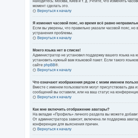
находитесь: Москва, Киев и т. д. Учтите, что изменять час
момент сделать это.
Вернуться к началу
Я изменил часовой пояс, но время всё равно неправильн
Если вы уверены, что правильно указали часовой пояс, н
устранения проблемы.
Вернуться к началу
Моего языка нет в списке!
Администратор не установил поддержку вашего языка на к
установить нужный вам языковой пакет. Если такого языко
сайте
phpBB
®.
Вернуться к началу
Что означают изображения рядом с моим именем польз
Вместе с именем пользователя могут присутствовать два и
сообщений вы оставили, или на ваш статус на конференции
Вернуться к началу
Как мне включить отображение аватары?
На вкладке «Профиль» личного раздела вы можете добавит
От администратора зависит, включена ли поддержка аватар
конференции для выяснения причин.
Вернуться к началу