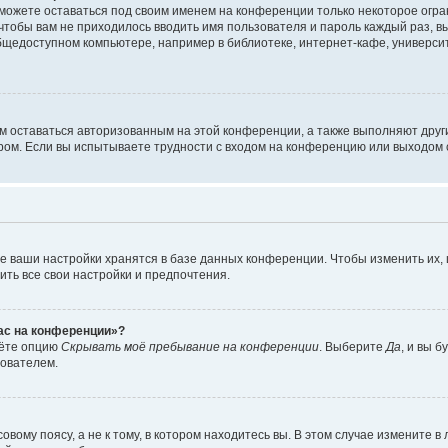
сможете оставаться под своим именем на конференции только некоторое огран
 чтобы вам не приходилось вводить имя пользователя и пароль каждый раз, 
щедоступном компьютере, например в библиотеке, интернет-кафе, университе
ам оставаться авторизованным на этой конференции, а также выполняют друг
ом. Если вы испытываете трудности с входом на конференцию или выходом с
е ваши настройки хранятся в базе данных конференции. Чтобы изменить их,
ить все свои настройки и предпочтения.
час на конференции»?
дёте опцию
Скрывать моё пребывание на конференции
. Выберите
Да
, и вы 
зователем.
вому поясу, а не к тому, в котором находитесь вы. В этом случае измените в 