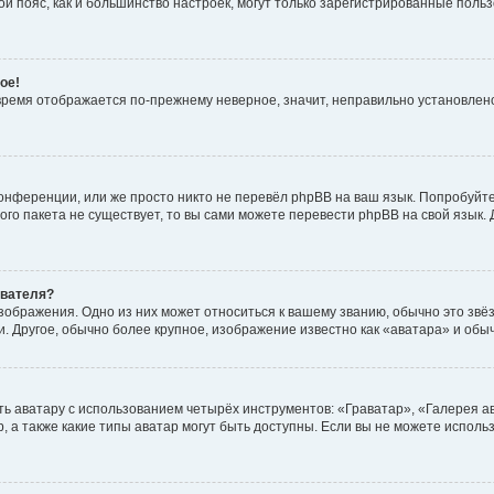
овой пояс, как и большинство настроек, могут только зарегистрированные пол
ое!
о время отображается по-прежнему неверное, значит, неправильно установле
онференции, или же просто никто не перевёл phpBB на ваш язык. Попробуйт
вого пакета не существует, то вы сами можете перевести phpBB на свой язы
ователя?
зображения. Одно из них может относиться к вашему званию, обычно это звёзд
. Другое, обычно более крупное, изображение известно как «аватара» и обы
ь аватару с использованием четырёх инструментов: «Граватар», «Галерея а
, а также какие типы аватар могут быть доступны. Если вы не можете испол