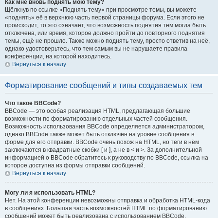
Как мне вновь поднять мою тему?
Щёлкнув по ссылке «Поднять тему» при просмотре темы, вы можете
«поднять» её в верхнюю часть первой страницы форума. Если этого не
происходит, то это означает, что возможность поднятия тем могла быть
отключена, или время, которое должно пройти до повторного поднятия
темы, ещё не прошло. Также можно поднять тему, просто ответив на неё,
однако удостоверьтесь, что тем самым вы не нарушаете правила
конференции, на которой находитесь.
Вернуться к началу
Форматирование сообщений и типы создаваемых тем
Что такое BBCode?
BBCode — это особая реализация HTML, предлагающая большие
возможности по форматированию отдельных частей сообщения.
Возможность использования BBCode определяется администратором,
однако BBCode также может быть отключён на уровне сообщения в
форме для его отправки. BBCode очень похож на HTML, но теги в нём
заключаются в квадратные скобки [ и ], а не в < и >. За дополнительной
информацией о BBCode обратитесь к руководству по BBCode, ссылка на
которое доступна из формы отправки сообщений.
Вернуться к началу
Могу ли я использовать HTML?
Нет. На этой конференции невозможны отправка и обработка HTML-кода
в сообщениях. Большая часть возможностей HTML по форматированию
сообщений может быть реализована с использованием BBCode.