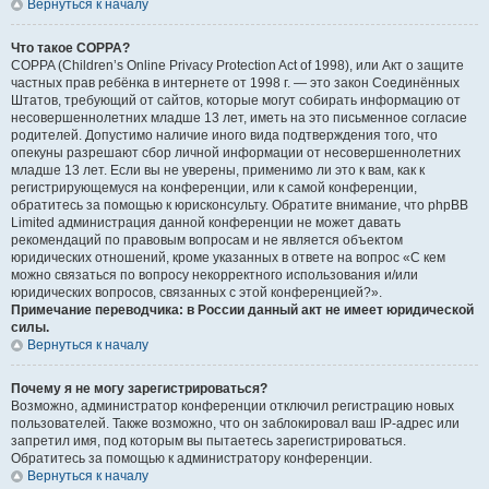
Вернуться к началу
Что такое COPPA?
COPPA (Children’s Online Privacy Protection Act of 1998), или Акт о защите
частных прав ребёнка в интернете от 1998 г. — это закон Соединённых
Штатов, требующий от сайтов, которые могут собирать информацию от
несовершеннолетних младше 13 лет, иметь на это письменное согласие
родителей. Допустимо наличие иного вида подтверждения того, что
опекуны разрешают сбор личной информации от несовершеннолетних
младше 13 лет. Если вы не уверены, применимо ли это к вам, как к
регистрирующемуся на конференции, или к самой конференции,
обратитесь за помощью к юрисконсульту. Обратите внимание, что phpBB
Limited администрация данной конференции не может давать
рекомендаций по правовым вопросам и не является объектом
юридических отношений, кроме указанных в ответе на вопрос «С кем
можно связаться по вопросу некорректного использования и/или
юридических вопросов, связанных с этой конференцией?».
Примечание переводчика: в России данный акт не имеет юридической
силы.
Вернуться к началу
Почему я не могу зарегистрироваться?
Возможно, администратор конференции отключил регистрацию новых
пользователей. Также возможно, что он заблокировал ваш IP-адрес или
запретил имя, под которым вы пытаетесь зарегистрироваться.
Обратитесь за помощью к администратору конференции.
Вернуться к началу