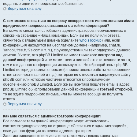
поданные идеи или предложить собственные.
Вернуться к началу
С кем можно связаться по вопросу некорректного использования и/или
юридических вопросов, связанных с этой конференцией?
Вы можете связаться с любым из администраторов, перечисленных в
списке на странице «Наша команда». Если вы не получили ответа,
свяжитесь с владельцем домена (сделайте
whois lookup
) или, если
конференция находится на бесплатном домене (например, chat.ru,
Yahoo!, free.fr, f2s.com и т. п.), с руководством или техподдержкой данного
домена. Учтите, что phpBB Limited
не имеет никакого контроля над
данной конференцией
и не может нести никакой ответственности за то,
кем и как данная конференция используется. Не обращайтесь к phpBB
Limited по юридическим вопросам (о приостановке работы конференции,
ответственности за неё и т. д.), которые
не относятся напрямую
к сайту
phpBB.com или которые частично относятся к программному
обеспечению phpBB Limited. Если же вы всё-таки пошлёте email в адрес
phpBB Limited об использовании данной конференции
третьей стороной
,
то не ждите подробного письма, или вы можете вообще не получить
ответа.
Вернуться к началу
Как мне связаться с администратором конференции?
Все пользователи данной конференции могут использовать
соответствующую форму на странице «Связаться с администрацией»,
если данная функция включена администратором.
Зарегистрированные пользователи также могут воспользоваться