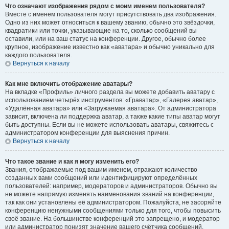
Что означают изображения рядом с моим именем пользователя?
Вместе с именем пользователя могут присутствовать два изображения.
Одно из них может относиться к вашему званию, обычно это звёздочки,
квадратики или точки, указывающие на то, сколько сообщений вы
оставили, или на ваш статус на конференции. Другое, обычно более
крупное, изображение известно как «аватара» и обычно уникально для
каждого пользователя.
Вернуться к началу
Как мне включить отображение аватары?
На вкладке «Профиль» личного раздела вы можете добавить аватару с
использованием четырёх инструментов: «Граватар», «Галерея аватар»,
«Удалённая аватара» или «Загружаемая аватара». От администратора
зависит, включена ли поддержка аватар, а также какие типы аватар могут
быть доступны. Если вы не можете использовать аватары, свяжитесь с
администратором конференции для выяснения причин.
Вернуться к началу
Что такое звание и как я могу изменить его?
Звания, отображаемые под вашим именем, отражают количество
созданных вами сообщений или идентифицируют определённых
пользователей: например, модераторов и администраторов. Обычно вы
не можете напрямую изменять наименования званий на конференции,
так как они установлены её администратором. Пожалуйста, не засоряйте
конференцию ненужными сообщениями только для того, чтобы повысить
своё звание. На большинстве конференций это запрещено, и модератор
или администратор понизят значение вашего счётчика сообщений.