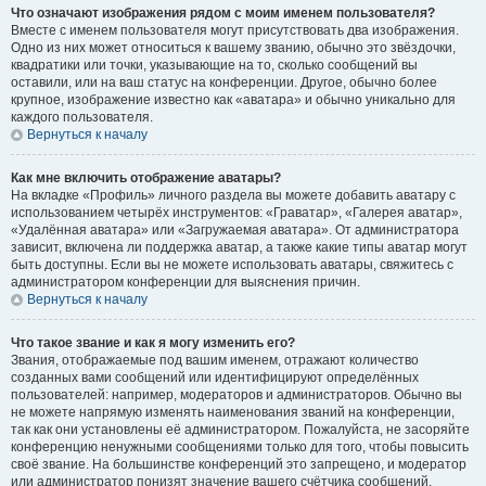
Что означают изображения рядом с моим именем пользователя?
Вместе с именем пользователя могут присутствовать два изображения.
Одно из них может относиться к вашему званию, обычно это звёздочки,
квадратики или точки, указывающие на то, сколько сообщений вы
оставили, или на ваш статус на конференции. Другое, обычно более
крупное, изображение известно как «аватара» и обычно уникально для
каждого пользователя.
Вернуться к началу
Как мне включить отображение аватары?
На вкладке «Профиль» личного раздела вы можете добавить аватару с
использованием четырёх инструментов: «Граватар», «Галерея аватар»,
«Удалённая аватара» или «Загружаемая аватара». От администратора
зависит, включена ли поддержка аватар, а также какие типы аватар могут
быть доступны. Если вы не можете использовать аватары, свяжитесь с
администратором конференции для выяснения причин.
Вернуться к началу
Что такое звание и как я могу изменить его?
Звания, отображаемые под вашим именем, отражают количество
созданных вами сообщений или идентифицируют определённых
пользователей: например, модераторов и администраторов. Обычно вы
не можете напрямую изменять наименования званий на конференции,
так как они установлены её администратором. Пожалуйста, не засоряйте
конференцию ненужными сообщениями только для того, чтобы повысить
своё звание. На большинстве конференций это запрещено, и модератор
или администратор понизят значение вашего счётчика сообщений.