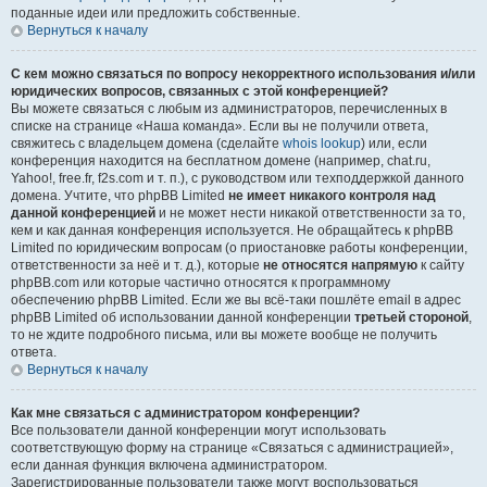
поданные идеи или предложить собственные.
Вернуться к началу
С кем можно связаться по вопросу некорректного использования и/или
юридических вопросов, связанных с этой конференцией?
Вы можете связаться с любым из администраторов, перечисленных в
списке на странице «Наша команда». Если вы не получили ответа,
свяжитесь с владельцем домена (сделайте
whois lookup
) или, если
конференция находится на бесплатном домене (например, chat.ru,
Yahoo!, free.fr, f2s.com и т. п.), с руководством или техподдержкой данного
домена. Учтите, что phpBB Limited
не имеет никакого контроля над
данной конференцией
и не может нести никакой ответственности за то,
кем и как данная конференция используется. Не обращайтесь к phpBB
Limited по юридическим вопросам (о приостановке работы конференции,
ответственности за неё и т. д.), которые
не относятся напрямую
к сайту
phpBB.com или которые частично относятся к программному
обеспечению phpBB Limited. Если же вы всё-таки пошлёте email в адрес
phpBB Limited об использовании данной конференции
третьей стороной
,
то не ждите подробного письма, или вы можете вообще не получить
ответа.
Вернуться к началу
Как мне связаться с администратором конференции?
Все пользователи данной конференции могут использовать
соответствующую форму на странице «Связаться с администрацией»,
если данная функция включена администратором.
Зарегистрированные пользователи также могут воспользоваться