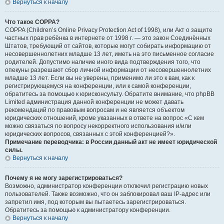
Вернуться к началу
Что такое COPPA?
COPPA (Children’s Online Privacy Protection Act of 1998), или Акт о защите
частных прав ребёнка в интернете от 1998 г. — это закон Соединённых
Штатов, требующий от сайтов, которые могут собирать информацию от
несовершеннолетних младше 13 лет, иметь на это письменное согласие
родителей. Допустимо наличие иного вида подтверждения того, что
опекуны разрешают сбор личной информации от несовершеннолетних
младше 13 лет. Если вы не уверены, применимо ли это к вам, как к
регистрирующемуся на конференции, или к самой конференции,
обратитесь за помощью к юрисконсульту. Обратите внимание, что phpBB
Limited администрация данной конференции не может давать
рекомендаций по правовым вопросам и не является объектом
юридических отношений, кроме указанных в ответе на вопрос «С кем
можно связаться по вопросу некорректного использования и/или
юридических вопросов, связанных с этой конференцией?».
Примечание переводчика: в России данный акт не имеет юридической
силы.
Вернуться к началу
Почему я не могу зарегистрироваться?
Возможно, администратор конференции отключил регистрацию новых
пользователей. Также возможно, что он заблокировал ваш IP-адрес или
запретил имя, под которым вы пытаетесь зарегистрироваться.
Обратитесь за помощью к администратору конференции.
Вернуться к началу