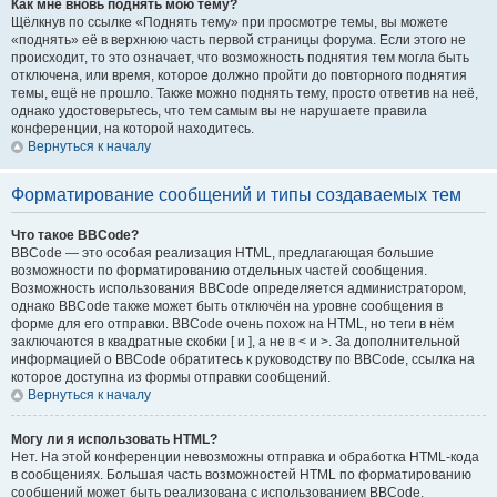
Как мне вновь поднять мою тему?
Щёлкнув по ссылке «Поднять тему» при просмотре темы, вы можете
«поднять» её в верхнюю часть первой страницы форума. Если этого не
происходит, то это означает, что возможность поднятия тем могла быть
отключена, или время, которое должно пройти до повторного поднятия
темы, ещё не прошло. Также можно поднять тему, просто ответив на неё,
однако удостоверьтесь, что тем самым вы не нарушаете правила
конференции, на которой находитесь.
Вернуться к началу
Форматирование сообщений и типы создаваемых тем
Что такое BBCode?
BBCode — это особая реализация HTML, предлагающая большие
возможности по форматированию отдельных частей сообщения.
Возможность использования BBCode определяется администратором,
однако BBCode также может быть отключён на уровне сообщения в
форме для его отправки. BBCode очень похож на HTML, но теги в нём
заключаются в квадратные скобки [ и ], а не в < и >. За дополнительной
информацией о BBCode обратитесь к руководству по BBCode, ссылка на
которое доступна из формы отправки сообщений.
Вернуться к началу
Могу ли я использовать HTML?
Нет. На этой конференции невозможны отправка и обработка HTML-кода
в сообщениях. Большая часть возможностей HTML по форматированию
сообщений может быть реализована с использованием BBCode.