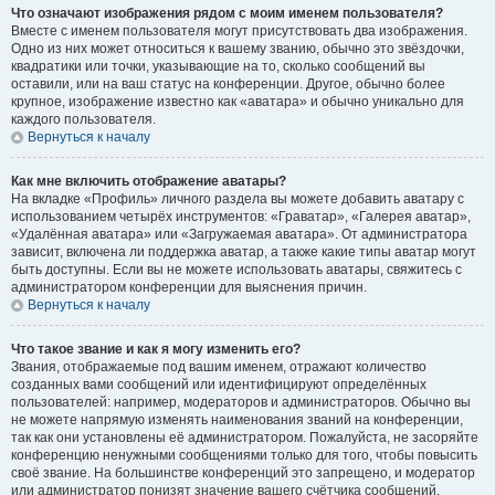
Что означают изображения рядом с моим именем пользователя?
Вместе с именем пользователя могут присутствовать два изображения.
Одно из них может относиться к вашему званию, обычно это звёздочки,
квадратики или точки, указывающие на то, сколько сообщений вы
оставили, или на ваш статус на конференции. Другое, обычно более
крупное, изображение известно как «аватара» и обычно уникально для
каждого пользователя.
Вернуться к началу
Как мне включить отображение аватары?
На вкладке «Профиль» личного раздела вы можете добавить аватару с
использованием четырёх инструментов: «Граватар», «Галерея аватар»,
«Удалённая аватара» или «Загружаемая аватара». От администратора
зависит, включена ли поддержка аватар, а также какие типы аватар могут
быть доступны. Если вы не можете использовать аватары, свяжитесь с
администратором конференции для выяснения причин.
Вернуться к началу
Что такое звание и как я могу изменить его?
Звания, отображаемые под вашим именем, отражают количество
созданных вами сообщений или идентифицируют определённых
пользователей: например, модераторов и администраторов. Обычно вы
не можете напрямую изменять наименования званий на конференции,
так как они установлены её администратором. Пожалуйста, не засоряйте
конференцию ненужными сообщениями только для того, чтобы повысить
своё звание. На большинстве конференций это запрещено, и модератор
или администратор понизят значение вашего счётчика сообщений.