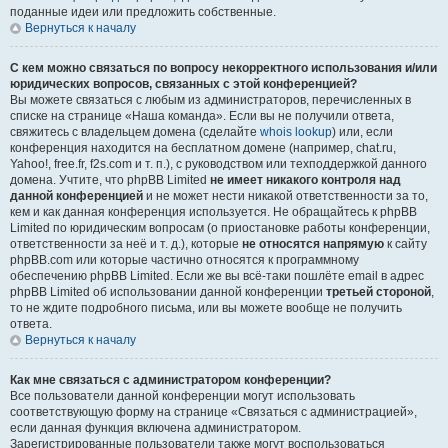
поданные идеи или предложить собственные.
Вернуться к началу
С кем можно связаться по вопросу некорректного использования и/или
юридических вопросов, связанных с этой конференцией?
Вы можете связаться с любым из администраторов, перечисленных в
списке на странице «Наша команда». Если вы не получили ответа,
свяжитесь с владельцем домена (сделайте
whois lookup
) или, если
конференция находится на бесплатном домене (например, chat.ru,
Yahoo!, free.fr, f2s.com и т. п.), с руководством или техподдержкой данного
домена. Учтите, что phpBB Limited
не имеет никакого контроля над
данной конференцией
и не может нести никакой ответственности за то,
кем и как данная конференция используется. Не обращайтесь к phpBB
Limited по юридическим вопросам (о приостановке работы конференции,
ответственности за неё и т. д.), которые
не относятся напрямую
к сайту
phpBB.com или которые частично относятся к программному
обеспечению phpBB Limited. Если же вы всё-таки пошлёте email в адрес
phpBB Limited об использовании данной конференции
третьей стороной
,
то не ждите подробного письма, или вы можете вообще не получить
ответа.
Вернуться к началу
Как мне связаться с администратором конференции?
Все пользователи данной конференции могут использовать
соответствующую форму на странице «Связаться с администрацией»,
если данная функция включена администратором.
Зарегистрированные пользователи также могут воспользоваться