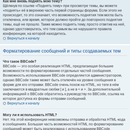
Как мне вновь поднять мою тему?
Щёлкнув по ссылке «Поднять тему» при просмотре темы, вы можете
«поднять» её в верхнюю часть первой страницы форума. Если этого не
происходит, то это означает, что возможность поднятия тем могла быть
отключена, или время, которое должно пройти до повторного поднятия
темы, ещё не прошло. Также можно поднять тему, просто ответив на неё,
однако удостоверьтесь, что тем самым вы не нарушаете правила
конференции, на которой находитесь.
Вернуться к началу
Форматирование сообщений и типы создаваемых тем
Что такое BBCode?
BBCode — это особая реализация HTML, предлагающая большие
возможности по форматированию отдельных частей сообщения.
Возможность использования BBCode определяется администратором,
однако BBCode также может быть отключён на уровне сообщения в
форме для его отправки. BBCode очень похож на HTML, но теги в нём
заключаются в квадратные скобки [ и ], а не в < и >. За дополнительной
информацией о BBCode обратитесь к руководству по BBCode, ссылка на
которое доступна из формы отправки сообщений.
Вернуться к началу
Могу ли я использовать HTML?
Нет. На этой конференции невозможны отправка и обработка HTML-кода
в сообщениях. Большая часть возможностей HTML по форматированию
сообщений может быть реализована с использованием BBCode.