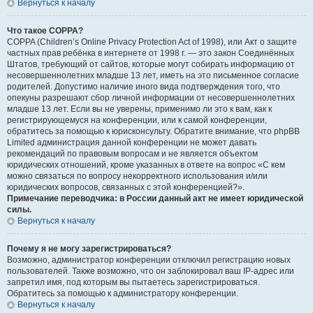
Вернуться к началу
Что такое COPPA?
COPPA (Children’s Online Privacy Protection Act of 1998), или Акт о защите
частных прав ребёнка в интернете от 1998 г. — это закон Соединённых
Штатов, требующий от сайтов, которые могут собирать информацию от
несовершеннолетних младше 13 лет, иметь на это письменное согласие
родителей. Допустимо наличие иного вида подтверждения того, что
опекуны разрешают сбор личной информации от несовершеннолетних
младше 13 лет. Если вы не уверены, применимо ли это к вам, как к
регистрирующемуся на конференции, или к самой конференции,
обратитесь за помощью к юрисконсульту. Обратите внимание, что phpBB
Limited администрация данной конференции не может давать
рекомендаций по правовым вопросам и не является объектом
юридических отношений, кроме указанных в ответе на вопрос «С кем
можно связаться по вопросу некорректного использования и/или
юридических вопросов, связанных с этой конференцией?».
Примечание переводчика: в России данный акт не имеет юридической
силы.
Вернуться к началу
Почему я не могу зарегистрироваться?
Возможно, администратор конференции отключил регистрацию новых
пользователей. Также возможно, что он заблокировал ваш IP-адрес или
запретил имя, под которым вы пытаетесь зарегистрироваться.
Обратитесь за помощью к администратору конференции.
Вернуться к началу