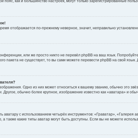
овой пояс, как и большинство настроек, могут только зарегистрированные пол
ое!
о время отображается по-прежнему неверное, значит, неправильно установле
онференции, или же просто никто не перевёл phpBB на ваш язык. Попробуйт
вого пакета не существует, то вы сами можете перевести phpBB на свой язы
ователя?
зображения. Одно из них может относиться к вашему званию, обычно это звёзд
. Другое, обычно более крупное, изображение известно как «аватара» и обы
ь аватару с использованием четырёх инструментов: «Граватар», «Галерея а
, а также какие типы аватар могут быть доступны. Если вы не можете испол