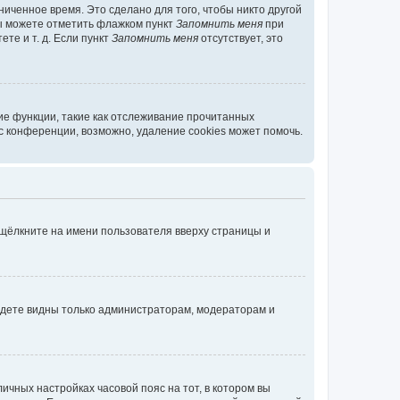
иченное время. Это сделано для того, чтобы никто другой
вы можете отметить флажком пункт
Запомнить меня
при
те и т. д. Если пункт
Запомнить меня
отсутствует, это
ие функции, такие как отслеживание прочитанных
 конференции, возможно, удаление cookies может помочь.
 щёлкните на имени пользователя вверху страницы и
будете видны только администраторам, модераторам и
личных настройках часовой пояс на тот, в котором вы