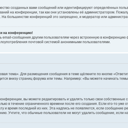
чество созданных вами сообщений или идентифицируют определённых польз
аний на конференции, так как они установлены её администратором. Пожал
е. На большинстве конференций это запрещено, и модератор или администра
ти на конференцию!
ь email-сообщения другим пользователям через встроенную в конференцию ф
ь злоупотребления почтовой системой анонимными пользователями.
овая тема». Для размещения сообщения в теме щёлкните по кнопке «Ответит
ится внизу страниц форума или темы. Например: «Вы можете начинать темы»
конференции, вы можете редактировать и удалять только свои собственные 
ько в течение ограниченного времени после его создания. Если кто-то уже 
дату и время последней из них. Эта надпись не появляется, если сообщение 
ию. Учтите, что обычные пользователи не могут удалить сообщение, если на 