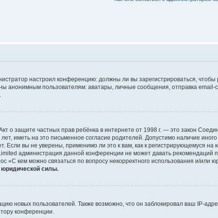
дминистратор настроил конференцию: должны ли вы зарегистрироваться, чтобы
 анонимным пользователям: аватары, личные сообщения, отправка email-сооб
.
 или Акт о защите частных прав ребёнка в интернете от 1998 г. — это закон Со
т, иметь на это письменное согласие родителей. Допустимо наличие иного
 Если вы не уверены, применимо ли это к вам, как к регистрирующемуся на 
Limited администрация данной конференции не может давать рекомендаций 
ос «С кем можно связаться по вопросу некорректного использования и/или ю
т юридической силы.
ию новых пользователей. Также возможно, что он заблокировал ваш IP-адре
атору конференции.