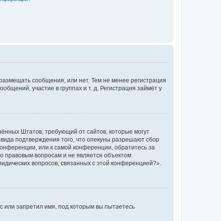
 размещать сообщения, или нет. Тем не менее регистрация
щений, участие в группах и т. д. Регистрация займёт у
единённых Штатов, требующий от сайтов, которые могут
 вида подтверждения того, что опекуны разрешают сбор
конференции, или к самой конференции, обратитесь за
по правовым вопросам и не является объектом
ридических вопросов, связанных с этой конференцией?».
с или запретил имя, под которым вы пытаетесь