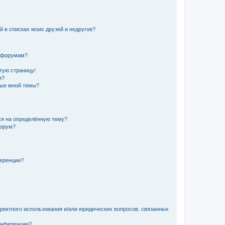
й в списках моих друзей и недругов?
и форумам?
стую страницу!
и?
ные мной темы?
ься на определённую тему?
форум?
ференции?
рректного использования и/или юридических вопросов, связанных
конференции?