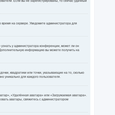
ьзователи. Если вы не зарегистрированы, то сейчас удачный
но время на сервере. Уведомите администратора для
е узнать у администратора конференции, может ли он
к. Дополнительную информацию вы можете получить на
очки, квадратики или точки, указывающие на то, сколько
чно уникально для каждого пользователя.
ватар», «Удалённая аватара» или «Загружаемая аватара».
ьзовать аватары, свяжитесь с администратором