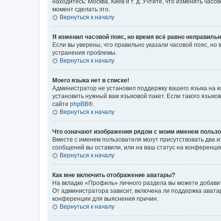
находитесь: Москва, Киев и т. д. Учтите, что изменять час
момент сделать это.
Вернуться к началу
Я изменил часовой пояс, но время всё равно неправильн
Если вы уверены, что правильно указали часовой пояс, н
устранения проблемы.
Вернуться к началу
Моего языка нет в списке!
Администратор не установил поддержку вашего языка на к
установить нужный вам языковой пакет. Если такого языко
сайте
phpBB
®.
Вернуться к началу
Что означают изображения рядом с моим именем польз
Вместе с именем пользователя могут присутствовать два и
сообщений вы оставили, или на ваш статус на конференции
Вернуться к началу
Как мне включить отображение аватары?
На вкладке «Профиль» личного раздела вы можете добавит
От администратора зависит, включена ли поддержка аватар
конференции для выяснения причин.
Вернуться к началу