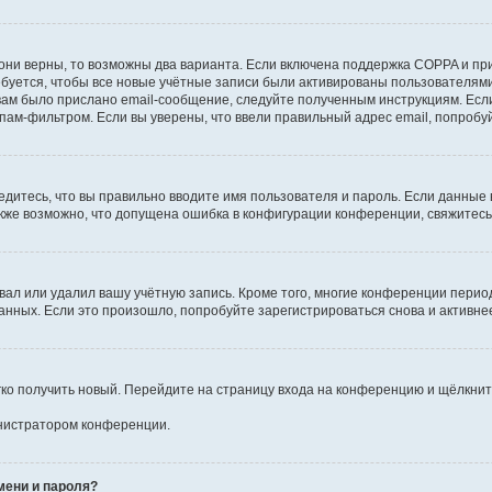
они верны, то возможны два варианта. Если включена поддержка COPPA и при 
уется, чтобы все новые учётные записи были активированы пользователями
ам было прислано email-сообщение, следуйте полученным инструкциям. Если
пам-фильтром. Если вы уверены, что ввели правильный адрес email, попробу
едитесь, что вы правильно вводите имя пользователя и пароль. Если данные
Также возможно, что допущена ошибка в конфигурации конференции, свяжитес
вал или удалил вашу учётную запись. Кроме того, многие конференции перио
ных. Если это произошло, попробуйте зарегистрироваться снова и активнее 
егко получить новый. Перейдите на страницу входа на конференцию и щёлкни
инистратором конференции.
мени и пароля?