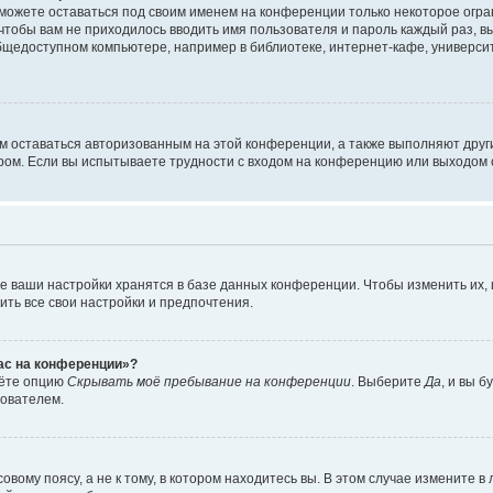
сможете оставаться под своим именем на конференции только некоторое огран
 чтобы вам не приходилось вводить имя пользователя и пароль каждый раз, 
щедоступном компьютере, например в библиотеке, интернет-кафе, университе
ам оставаться авторизованным на этой конференции, а также выполняют друг
ом. Если вы испытываете трудности с входом на конференцию или выходом с
е ваши настройки хранятся в базе данных конференции. Чтобы изменить их,
ить все свои настройки и предпочтения.
час на конференции»?
дёте опцию
Скрывать моё пребывание на конференции
. Выберите
Да
, и вы 
зователем.
вому поясу, а не к тому, в котором находитесь вы. В этом случае измените в 