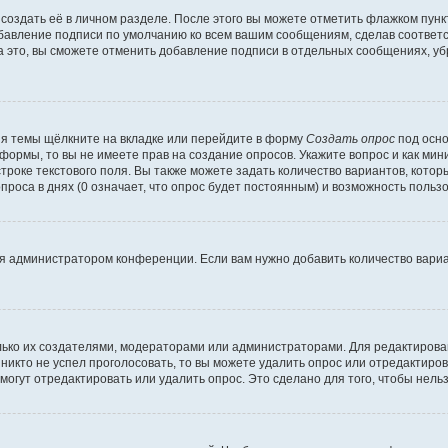
создать её в личном разделе. После этого вы можете отметить флажком пун
обавление подписи по умолчанию ко всем вашим сообщениям, сделав соотве
а это, вы сможете отменить добавление подписи в отдельных сообщениях, у
я темы щёлкните на вкладке или перейдите в форму
Создать опрос
под осно
 формы, то вы не имеете прав на создание опросов. Укажите вопрос и как ми
троке текстового поля. Вы также можете задать количество вариантов, котор
оса в днях (0 означает, что опрос будет постоянным) и возможность пользо
я администратором конференции. Если вам нужно добавить количество вари
только их создателями, модераторами или администраторами. Для редактиров
 никто не успел проголосовать, то вы можете удалить опрос или отредактиров
огут отредактировать или удалить опрос. Это сделано для того, чтобы нель